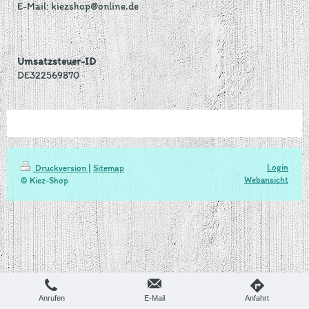
E-Mail:
kiezshop@online.de
Umsatzsteuer-ID
DE322569870
Login
Druckversion
|
Sitemap
Webansicht
© Kiez-Shop
Anrufen
E-Mail
Anfahrt